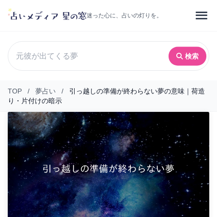
迷った心に、占いの灯りを。
検索
TOP
/
夢占い
/
引っ越しの準備が終わらない夢の意味｜荷造
り・片付けの暗示