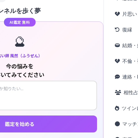
ンネルを歩く夢
片思い
AI鑑定 無料
復縁
🔮
結婚・
占い師 風然（ふうぜん）
不倫・
今の悩みを
書いてみてください
連絡・L
相性
ツイン
鑑定を始める
マッチ