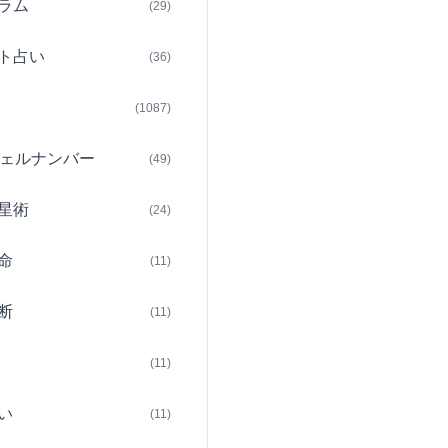
ラム
(29)
ト占い
(36)
(1087)
ェルナンバー
(49)
星術
(24)
命
(11)
断
(11)
(11)
い
(11)