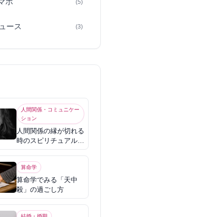
スマホ
(5)
ュース
(3)
人間関係・コミュニケー
ション
人間関係の縁が切れる
時のスピリチュアル意
味
算命学
算命学でみる「天中
殺」の過ごし方
結婚・婚期