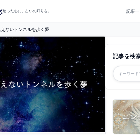
記事一
迷った心に、占いの灯りを。
見えないトンネルを歩く夢
記事を検