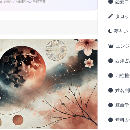
恋愛コ
回まで無料
24時間OK
登録不要
タロッ
夢占い
エンジ
西洋占
四柱推
姓名判
算命学
無料占