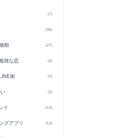
(7)
(36)
婚期
(27)
複雑な恋
(4)
INE術
(7)
占い
(3)
レイ
(13)
ングアプリ
(13)