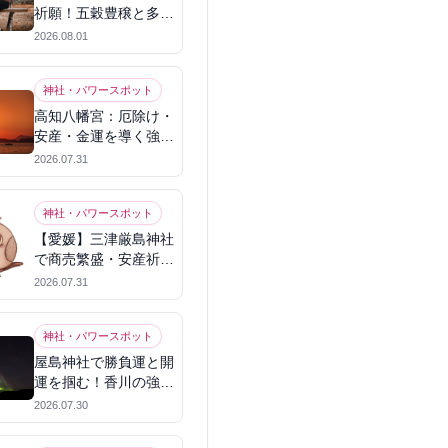
祈願！五穀豊穣と多幸
を呼ぶパワースポット
2026.08.01
神社・パワースポット
高知八幡宮：厄除け・
安産・金運を導く強力
パワースポット
2026.07.31
神社・パワースポット
【愛媛】三津厳島神社
で商売繁盛・安産祈
願！宗像三女神のパワ
2026.07.31
ーを授かる
神社・パワースポット
屋島神社で勝負運と開
運を掴む！香川の強力
パワースポット
2026.07.30