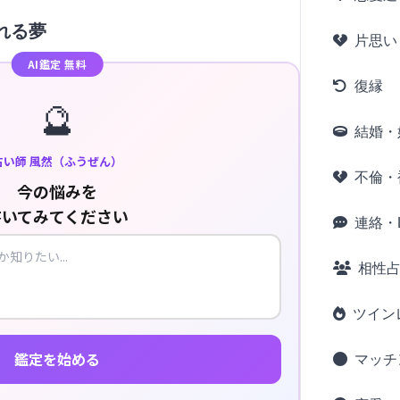
れる夢
片思い
AI鑑定 無料
復縁
🔮
結婚・
占い師 風然（ふうぜん）
不倫・
今の悩みを
書いてみてください
連絡・L
相性
ツイン
鑑定を始める
マッチ