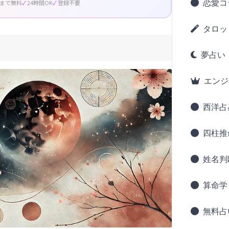
恋愛コ
回まで無料
24時間OK
登録不要
タロッ
夢占い
エンジ
西洋占
四柱推
姓名判
算命学
無料占