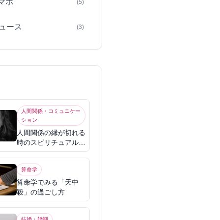
スマホ
(5)
ュース
(3)
人間関係・コミュニケー
ション
人間関係の縁が切れる
時のスピリチュアル意
味
算命学
算命学でみる「天中
殺」の過ごし方
結婚・婚期