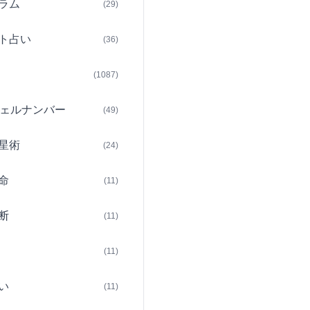
ラム
(29)
ト占い
(36)
(1087)
ェルナンバー
(49)
星術
(24)
命
(11)
断
(11)
(11)
い
(11)