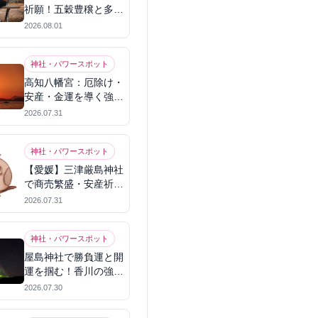
祈願！五穀豊穣と多幸
を呼ぶパワースポット
2026.08.01
神社・パワースポット
高知八幡宮：厄除け・
安産・金運を導く強力
パワースポット
2026.07.31
神社・パワースポット
【愛媛】三津厳島神社
で商売繁盛・安産祈
願！宗像三女神のパワ
2026.07.31
ーを授かる
神社・パワースポット
屋島神社で勝負運と開
運を掴む！香川の強力
パワースポット
2026.07.30