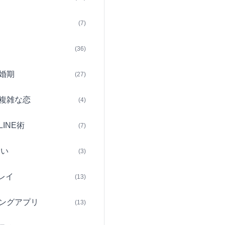
(7)
(36)
婚期
(27)
複雑な恋
(4)
INE術
(7)
占い
(3)
レイ
(13)
ングアプリ
(13)