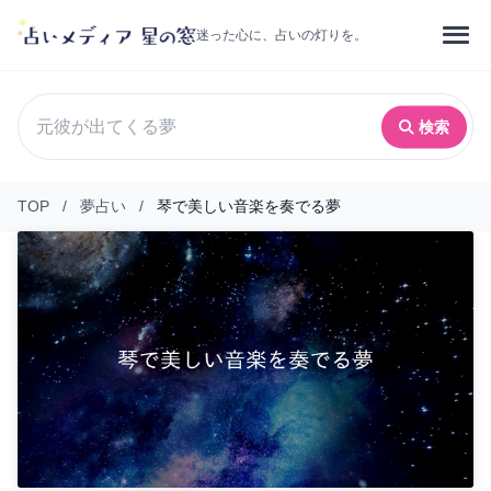
迷った心に、占いの灯りを。
検索
TOP
/
夢占い
/
琴で美しい音楽を奏でる夢