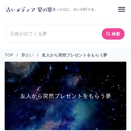
迷った心に、占いの灯りを。
検索
TOP
/
夢占い
/
友人から突然プレゼントをもらう夢