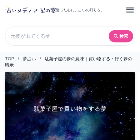
迷った心に、占いの灯りを。
検索
TOP
/
夢占い
/
駄菓子屋の夢の意味｜買い物する・行く夢の
暗示