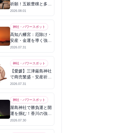
祈願！五穀豊穣と多幸
を呼ぶパワースポット
2026.08.01
神社・パワースポット
高知八幡宮：厄除け・
安産・金運を導く強力
パワースポット
2026.07.31
神社・パワースポット
【愛媛】三津厳島神社
で商売繁盛・安産祈
願！宗像三女神のパワ
2026.07.31
ーを授かる
神社・パワースポット
屋島神社で勝負運と開
運を掴む！香川の強力
パワースポット
2026.07.30