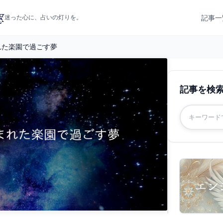
記事一
迷った心に、占いの灯りを。
れた楽園で過ごす夢
記事を検