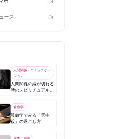
スマホ
(5)
ュース
(3)
人間関係・コミュニケー
ション
人間関係の縁が切れる
時のスピリチュアル意
味
算命学
算命学でみる「天中
殺」の過ごし方
結婚・婚期