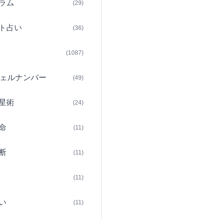
ラム
(29)
ト占い
(36)
(1087)
ェルナンバー
(49)
星術
(24)
命
(11)
断
(11)
(11)
い
(11)