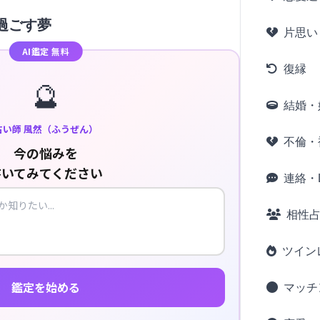
過ごす夢
片思い
AI鑑定 無料
復縁
🔮
結婚・
占い師 風然（ふうぜん）
不倫・
今の悩みを
書いてみてください
連絡・L
相性
ツイン
鑑定を始める
マッチ