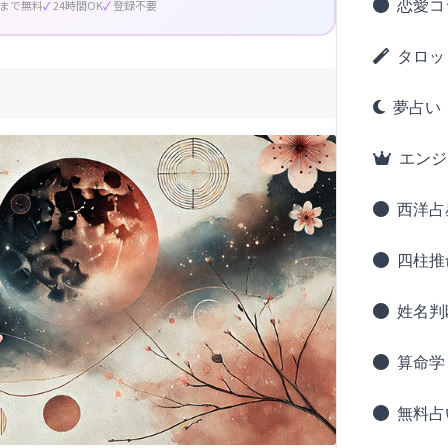
恋愛コ
回まで無料
24時間OK
登録不要
タロッ
夢占い
エンジ
西洋占
四柱推
姓名判
算命学
無料占