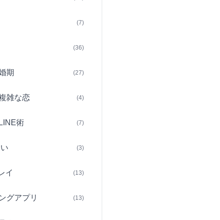
(7)
(36)
婚期
(27)
複雑な恋
(4)
INE術
(7)
占い
(3)
レイ
(13)
ングアプリ
(13)