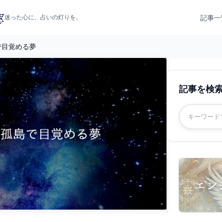
記事一
迷った心に、占いの灯りを。
で目覚める夢
記事を検