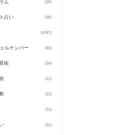
ラム
(29)
ト占い
(36)
(1087)
ェルナンバー
(49)
星術
(24)
命
(11)
断
(11)
(11)
い
(11)