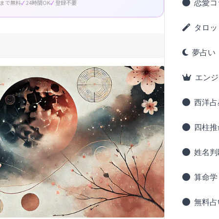
恋愛コ
回まで無料
24時間OK
登録不要
タロッ
夢占い
エンジ
西洋占
四柱推
姓名判
算命学
無料占