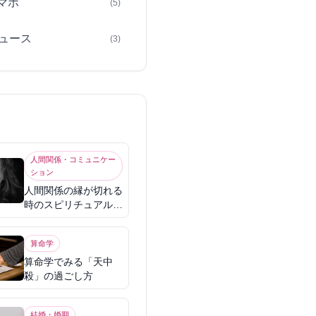
スマホ
(5)
ュース
(3)
人間関係・コミュニケー
ション
人間関係の縁が切れる
時のスピリチュアル意
味
算命学
算命学でみる「天中
殺」の過ごし方
結婚・婚期