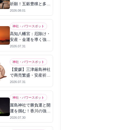
祈願！五穀豊穣と多幸
を呼ぶパワースポット
2026.08.01
神社・パワースポット
高知八幡宮：厄除け・
安産・金運を導く強力
パワースポット
2026.07.31
神社・パワースポット
【愛媛】三津厳島神社
で商売繁盛・安産祈
願！宗像三女神のパワ
2026.07.31
ーを授かる
神社・パワースポット
屋島神社で勝負運と開
運を掴む！香川の強力
パワースポット
2026.07.30