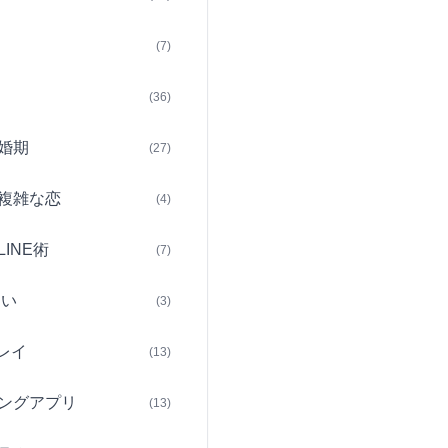
(7)
(36)
婚期
(27)
複雑な恋
(4)
INE術
(7)
占い
(3)
レイ
(13)
ングアプリ
(13)