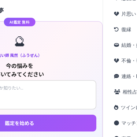
夢
片思い
AI鑑定 無料
復縁
🔮
結婚・
占い師 風然（ふうぜん）
不倫・
今の悩みを
書いてみてください
連絡・L
相性
ツイン
鑑定を始める
マッチ