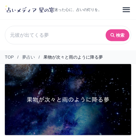
迷った心に、占いの灯りを。
検索
TOP
/
夢占い
/
果物が次々と雨のように降る夢