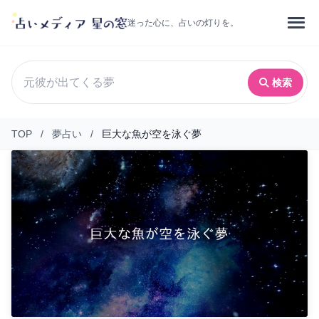
迷った心に、占いの灯りを。
検索
TOP
/
夢占い
/
巨大な魚が空を泳ぐ夢