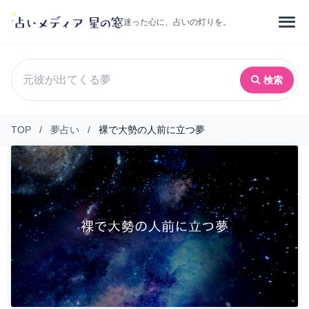
迷った心に、占いの灯りを。
検索
TOP
/
夢占い
/
裸で大勢の人前に立つ夢