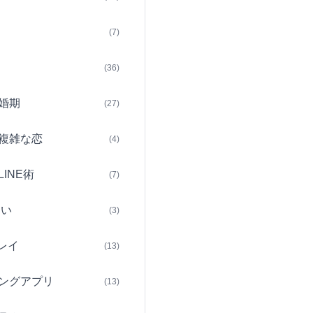
(7)
(36)
婚期
(27)
複雑な恋
(4)
INE術
(7)
占い
(3)
レイ
(13)
ングアプリ
(13)