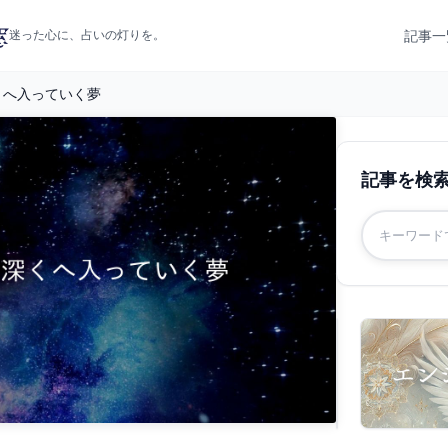
記事一
迷った心に、占いの灯りを。
くへ入っていく夢
記事を検