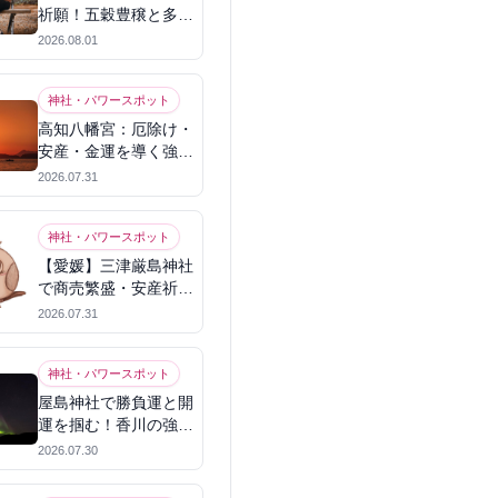
祈願！五穀豊穣と多幸
を呼ぶパワースポット
2026.08.01
神社・パワースポット
高知八幡宮：厄除け・
安産・金運を導く強力
パワースポット
2026.07.31
神社・パワースポット
【愛媛】三津厳島神社
で商売繁盛・安産祈
願！宗像三女神のパワ
2026.07.31
ーを授かる
神社・パワースポット
屋島神社で勝負運と開
運を掴む！香川の強力
パワースポット
2026.07.30