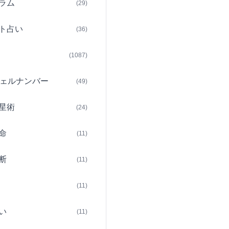
ラム
(29)
ト占い
(36)
(1087)
ェルナンバー
(49)
星術
(24)
命
(11)
断
(11)
(11)
い
(11)