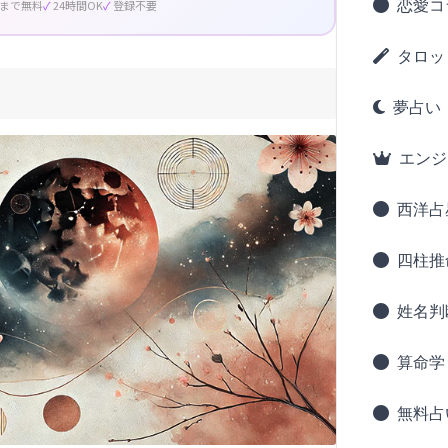
恋愛コ
回まで無料
24時間OK
登録不要
タロッ
夢占い
エンジ
西洋占
四柱推
姓名判
算命学
無料占