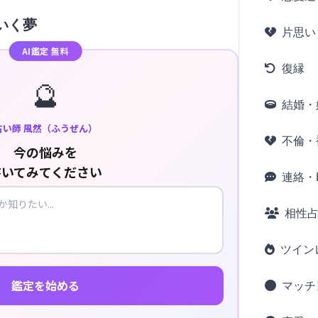
いく夢
片思い
AI鑑定 無料
復縁
🔮
結婚・
占い師 風然（ふうぜん）
不倫・
今の悩みを
書いてみてください
連絡・L
相性
ツイン
鑑定を始める
マッチ