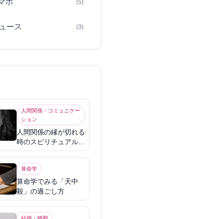
スマホ
(5)
ュース
(3)
人間関係・コミュニケー
ション
人間関係の縁が切れる
時のスピリチュアル意
味
算命学
算命学でみる「天中
殺」の過ごし方
結婚・婚期