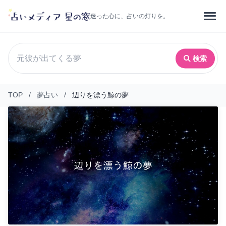
迷った心に、占いの灯りを。
検索
TOP
/
夢占い
/
辺りを漂う鯨の夢