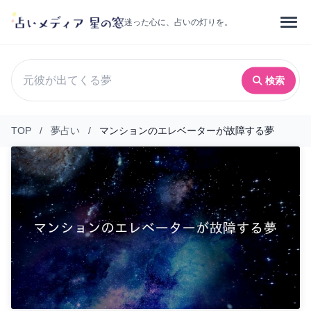
迷った心に、占いの灯りを。
検索
TOP
/
夢占い
/
マンションのエレベーターが故障する夢