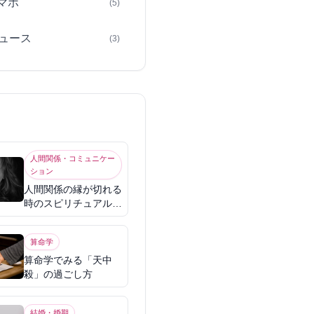
スマホ
(5)
ュース
(3)
人間関係・コミュニケー
ション
人間関係の縁が切れる
時のスピリチュアル意
味
算命学
算命学でみる「天中
殺」の過ごし方
結婚・婚期