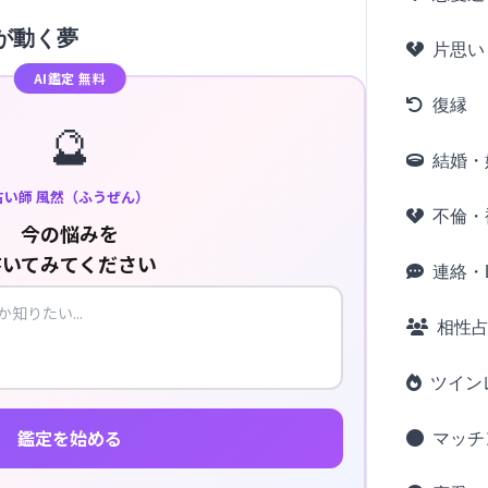
が動く夢
片思い
AI鑑定 無料
復縁
🔮
結婚・
占い師 風然（ふうぜん）
不倫・
今の悩みを
書いてみてください
連絡・L
相性
ツイン
鑑定を始める
マッチ