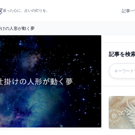
記事一
迷った心に、占いの灯りを。
掛けの人形が動く夢
記事を検