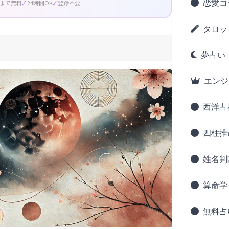
恋愛コ
回まで無料
24時間OK
登録不要
タロッ
夢占い
エンジ
西洋占
四柱推
姓名判
算命学
無料占