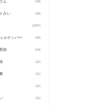
ラム
(29)
ト占い
(36)
(1087)
ェルナンバー
(49)
星術
(24)
命
(11)
断
(11)
(11)
い
(11)