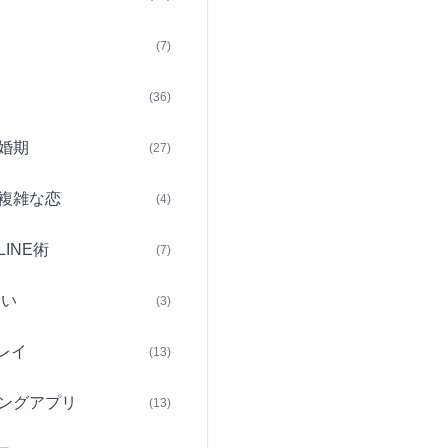
(7)
(36)
婚期
(27)
複雑な恋
(4)
INE術
(7)
占い
(3)
レイ
(13)
ングアプリ
(13)