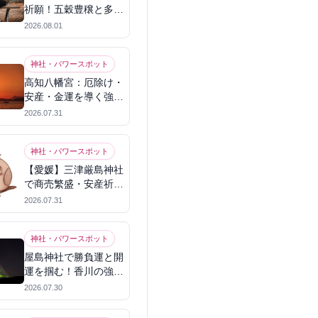
祈願！五穀豊穣と多幸
を呼ぶパワースポット
2026.08.01
神社・パワースポット
高知八幡宮：厄除け・
安産・金運を導く強力
パワースポット
2026.07.31
神社・パワースポット
【愛媛】三津厳島神社
で商売繁盛・安産祈
願！宗像三女神のパワ
2026.07.31
ーを授かる
神社・パワースポット
屋島神社で勝負運と開
運を掴む！香川の強力
パワースポット
2026.07.30