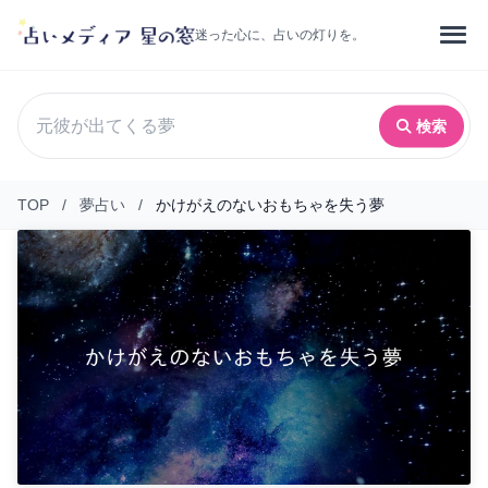
迷った心に、占いの灯りを。
検索
TOP
/
夢占い
/
かけがえのないおもちゃを失う夢