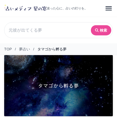
迷った心に、占いの灯りを。
検索
TOP
/
夢占い
/
タマゴから孵る夢