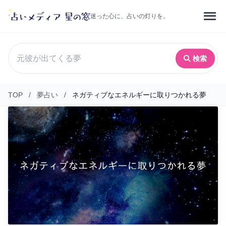
迷った心に、占いの灯りを。
検索
TOP
/
夢占い
/
ネガティブなエネルギーに取りつかれる夢