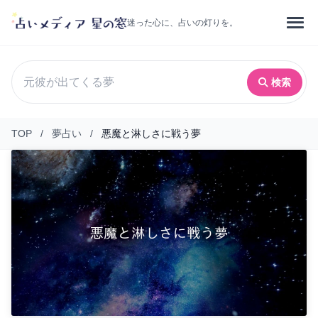
迷った心に、占いの灯りを。
検索
TOP
/
夢占い
/
悪魔と淋しさに戦う夢