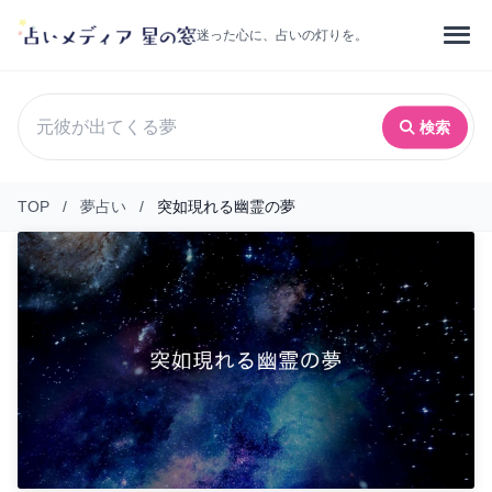
迷った心に、占いの灯りを。
検索
TOP
/
夢占い
/
突如現れる幽霊の夢