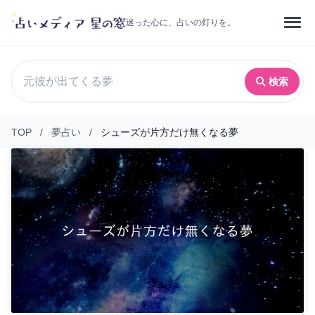
迷った心に、占いの灯りを。
検索
TOP
/
夢占い
/
シューズが片方だけ無くなる夢