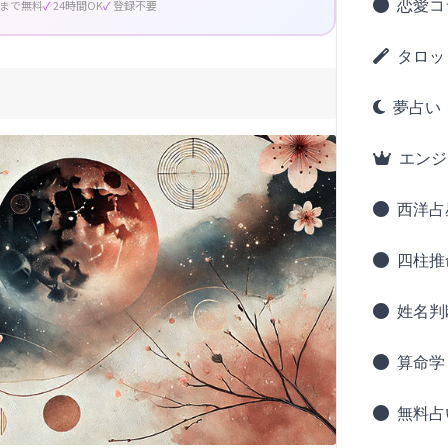
恋愛コ
回まで無料
24時間OK
登録不要
タロッ
夢占い
エンジ
西洋占
四柱推
姓名判
算命学
無料占