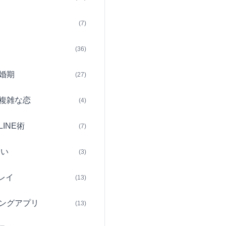
(7)
(36)
婚期
(27)
複雑な恋
(4)
INE術
(7)
占い
(3)
レイ
(13)
ングアプリ
(13)