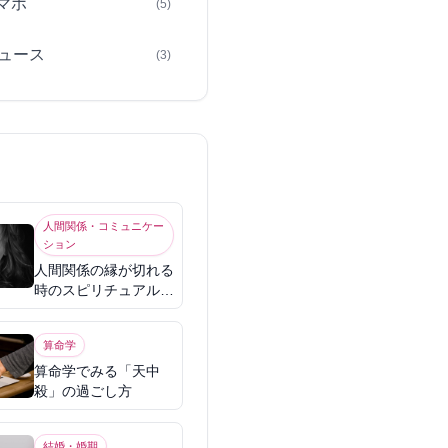
スマホ
(5)
ュース
(3)
人間関係・コミュニケー
ション
人間関係の縁が切れる
時のスピリチュアル意
味
算命学
算命学でみる「天中
殺」の過ごし方
結婚・婚期