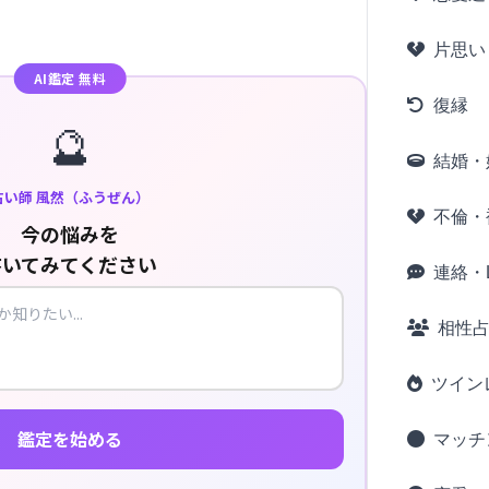
片思い
AI鑑定 無料
復縁
🔮
結婚・
占い師 風然（ふうぜん）
不倫・
今の悩みを
書いてみてください
連絡・L
相性
ツイン
鑑定を始める
マッチ