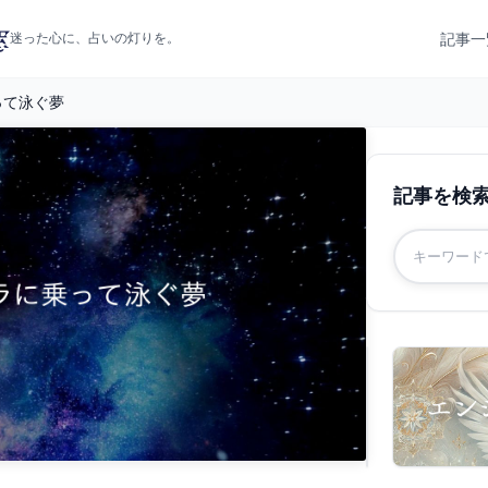
記事一
迷った心に、占いの灯りを。
って泳ぐ夢
記事を検