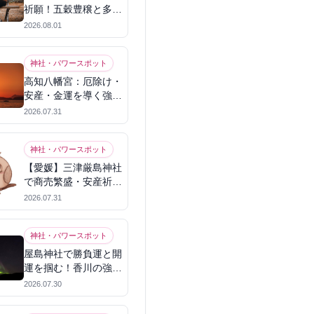
祈願！五穀豊穣と多幸
を呼ぶパワースポット
2026.08.01
神社・パワースポット
高知八幡宮：厄除け・
安産・金運を導く強力
パワースポット
2026.07.31
神社・パワースポット
【愛媛】三津厳島神社
で商売繁盛・安産祈
願！宗像三女神のパワ
2026.07.31
ーを授かる
神社・パワースポット
屋島神社で勝負運と開
運を掴む！香川の強力
パワースポット
2026.07.30