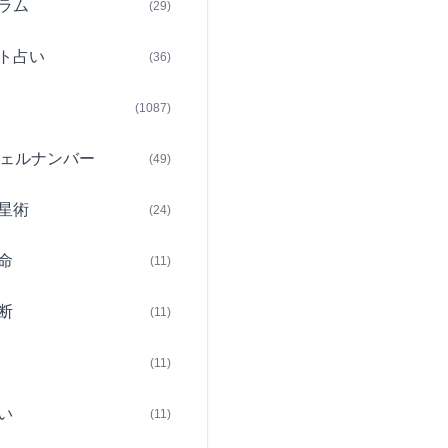
ラム
(29)
ト占い
(36)
(1087)
ェルナンバー
(49)
星術
(24)
命
(11)
断
(11)
(11)
い
(11)