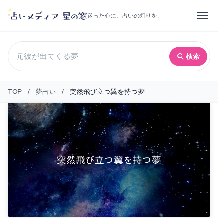
迷った心に、占いの灯りを。
検索
TOP
/
夢占い
/
突然飛び立つ翼を持つ夢