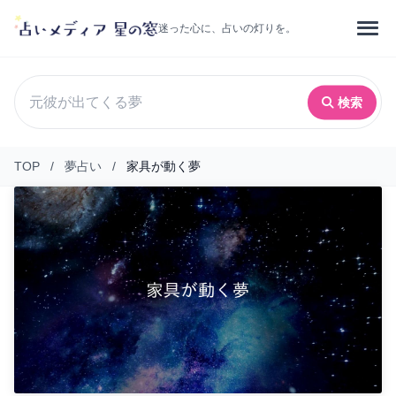
迷った心に、占いの灯りを。
検索
TOP
/
夢占い
/
家具が動く夢