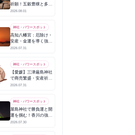
祈願！五穀豊穣と多幸
を呼ぶパワースポット
2026.08.01
神社・パワースポット
高知八幡宮：厄除け・
安産・金運を導く強力
パワースポット
2026.07.31
神社・パワースポット
【愛媛】三津厳島神社
で商売繁盛・安産祈
願！宗像三女神のパワ
2026.07.31
ーを授かる
神社・パワースポット
屋島神社で勝負運と開
運を掴む！香川の強力
パワースポット
2026.07.30