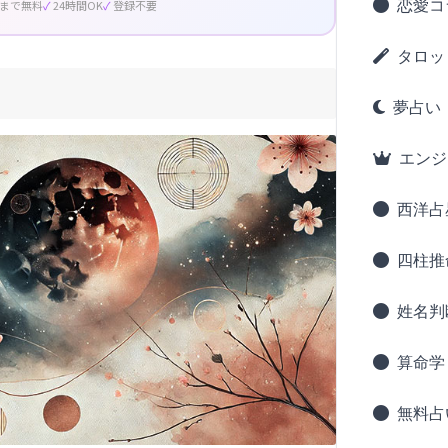
恋愛コ
回まで無料
24時間OK
登録不要
タロッ
夢占い
エンジ
西洋占
四柱推
姓名判
算命学
無料占