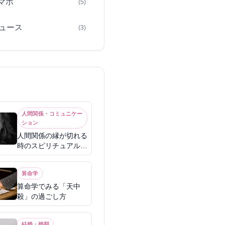
スマホ
(5)
ュース
(3)
人間関係・コミュニケー
ション
人間関係の縁が切れる
時のスピリチュアル意
味
算命学
算命学でみる「天中
殺」の過ごし方
結婚・婚期