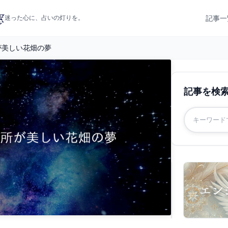
記事一
迷った心に、占いの灯りを。
が美しい花畑の夢
記事を検