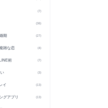
(7)
(36)
婚期
(27)
複雑な恋
(4)
INE術
(7)
占い
(3)
レイ
(13)
ングアプリ
(13)