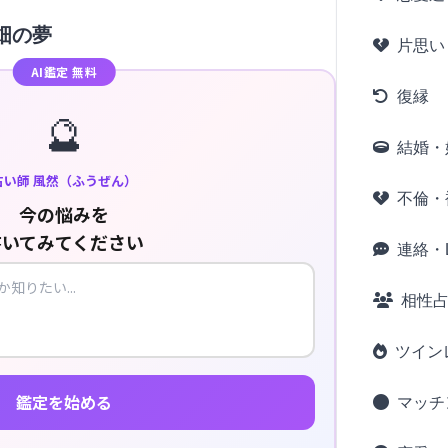
畑の夢
片思い
AI鑑定 無料
復縁
🔮
結婚・
占い師 風然（ふうぜん）
不倫・
今の悩みを
書いてみてください
連絡・L
相性
ツイン
鑑定を始める
マッチ