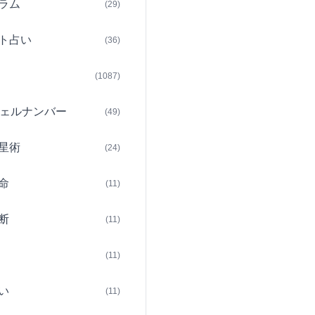
ラム
(29)
ト占い
(36)
(1087)
ェルナンバー
(49)
星術
(24)
命
(11)
断
(11)
(11)
い
(11)