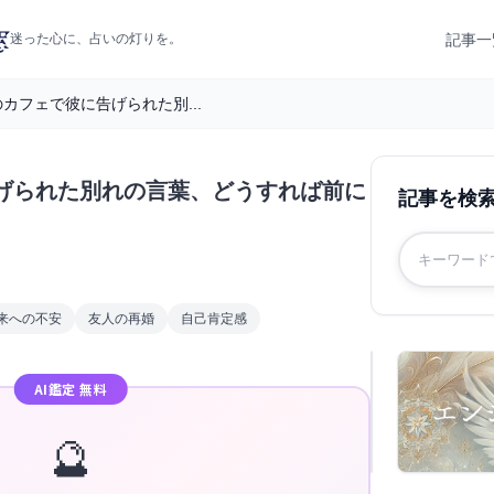
記事一
迷った心に、占いの灯りを。
カフェで彼に告げられた別...
げられた別れの言葉、どうすれば前に
記事を検
来への不安
友人の再婚
自己肯定感
AI鑑定 無料
🔮