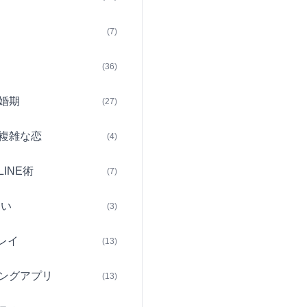
(7)
(36)
婚期
(27)
複雑な恋
(4)
INE術
(7)
占い
(3)
レイ
(13)
ングアプリ
(13)