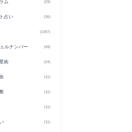
ラム
(29)
ト占い
(36)
(1087)
ェルナンバー
(49)
星術
(24)
命
(11)
断
(11)
(11)
い
(11)