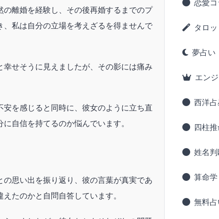
恋愛コ
然の離婚を経験し、その後再婚するまでのプ
き、私は自分の立場を考えざるを得ませんで
タロッ
夢占い
と幸せそうに見えましたが、その影には痛み
エンジ
。
西洋占
不安を感じると同時に、彼女のように立ち直
分に自信を持てるのか悩んでいます。
四柱推
姓名判
算命学
との思い出を振り返り、彼の言葉が真実であ
違えたのかと自問自答しています。
無料占