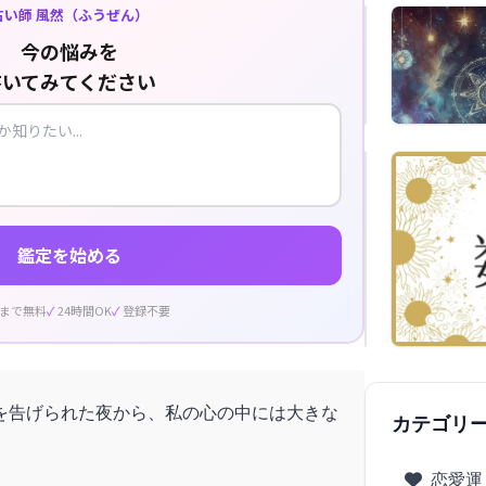
占い師 風然（ふうぜん）
今の悩みを
書いてみてください
鑑定を始める
回まで無料
24時間OK
登録不要
を告げられた夜から、私の心の中には大きな
カテゴリ
恋愛運