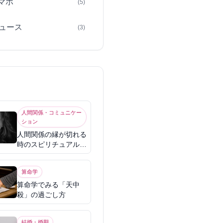
スマホ
(5)
ュース
(3)
人間関係・コミュニケー
ション
人間関係の縁が切れる
時のスピリチュアル意
味
算命学
算命学でみる「天中
殺」の過ごし方
結婚・婚期