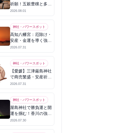
祈願！五穀豊穣と多幸
を呼ぶパワースポット
2026.08.01
神社・パワースポット
高知八幡宮：厄除け・
安産・金運を導く強力
パワースポット
2026.07.31
神社・パワースポット
【愛媛】三津厳島神社
で商売繁盛・安産祈
願！宗像三女神のパワ
2026.07.31
ーを授かる
神社・パワースポット
屋島神社で勝負運と開
運を掴む！香川の強力
パワースポット
2026.07.30