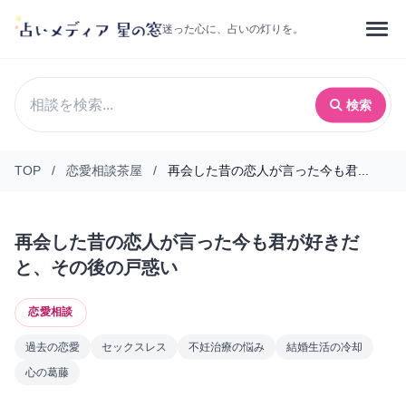
迷った心に、占いの灯りを。
検索
TOP
/
恋愛相談茶屋
/
再会した昔の恋人が言った今も君...
再会した昔の恋人が言った今も君が好きだ
と、その後の戸惑い
恋愛相談
過去の恋愛
セックスレス
不妊治療の悩み
結婚生活の冷却
心の葛藤