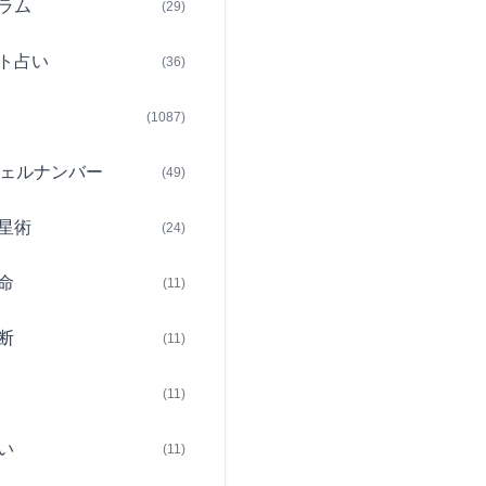
ラム
(29)
ト占い
(36)
(1087)
ェルナンバー
(49)
星術
(24)
命
(11)
断
(11)
(11)
い
(11)