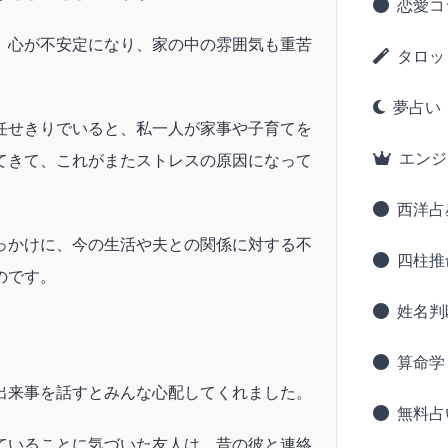
恋愛コ
、心が不安定になり、家の中の雰囲気も重苦
タロッ
夢占い
任せきりでいると、私一人が家事や子育てを
エンジ
てきて、これがまたストレスの原因になって
西洋占
っかけに、今の生活や夫との関係に対する不
四柱推
のです。
姓名判
算命学
出来事を話すとみんな心配してくれました。
無料占
ていることに気づいた友人は、昔の彼と連絡