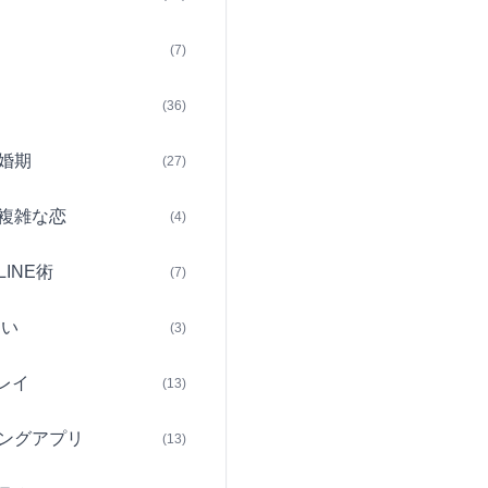
(7)
(36)
婚期
(27)
複雑な恋
(4)
INE術
(7)
占い
(3)
レイ
(13)
ングアプリ
(13)