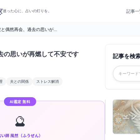
記事一
迷った心に、占いの灯りを。
と偶然再会、過去の思いが...
去の思いが再燃して不安です
記事を検
理
夫との関係
ストレス解消
AI鑑定 無料
🔮
占い師 風然（ふうぜん）