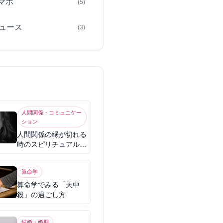
スマホ
(5)
ュース
(3)
人間関係・コミュニケー
ション
人間関係の縁が切れる
時のスピリチュアル意
味
算命学
算命学でみる「天中
殺」の過ごし方
結婚・婚期