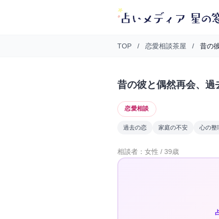
TOP
/
恋愛相談茶屋
/
昔の彼
昔の彼と偶然再会、過
恋愛相談
過去の恋
家庭の不安
心の整
相談者：女性 / 39歳