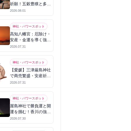
祈願！五穀豊穣と多幸
を呼ぶパワースポット
2026.08.01
神社・パワースポット
高知八幡宮：厄除け・
安産・金運を導く強力
パワースポット
2026.07.31
神社・パワースポット
【愛媛】三津厳島神社
で商売繁盛・安産祈
願！宗像三女神のパワ
2026.07.31
ーを授かる
神社・パワースポット
屋島神社で勝負運と開
運を掴む！香川の強力
パワースポット
2026.07.30