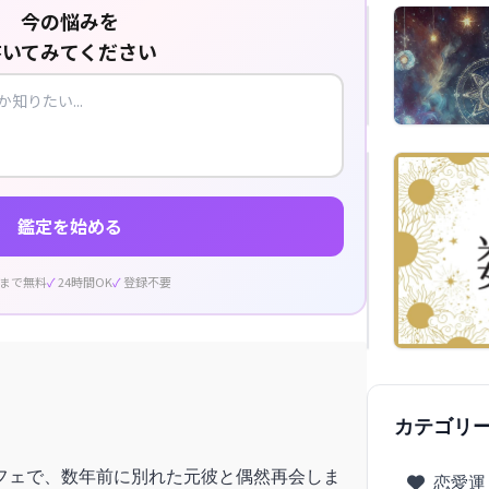
今の悩みを
書いてみてください
鑑定を始める
回まで無料
24時間OK
登録不要
カテゴリ
フェで、数年前に別れた元彼と偶然再会しま
恋愛運