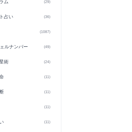
ラム
(29)
ト占い
(36)
(1087)
ェルナンバー
(49)
星術
(24)
命
(11)
断
(11)
(11)
い
(11)