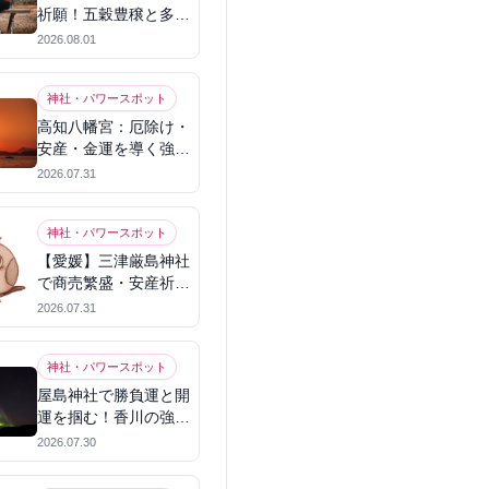
祈願！五穀豊穣と多幸
を呼ぶパワースポット
2026.08.01
神社・パワースポット
高知八幡宮：厄除け・
安産・金運を導く強力
パワースポット
2026.07.31
神社・パワースポット
【愛媛】三津厳島神社
で商売繁盛・安産祈
願！宗像三女神のパワ
2026.07.31
ーを授かる
神社・パワースポット
屋島神社で勝負運と開
運を掴む！香川の強力
パワースポット
2026.07.30