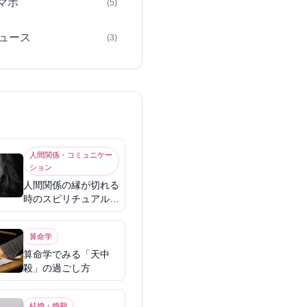
スマホ
(5)
ュース
(3)
人間関係・コミュニケー
ション
人間関係の縁が切れる
時のスピリチュアル意
味
算命学
算命学でみる「天中
殺」の過ごし方
結婚・婚期