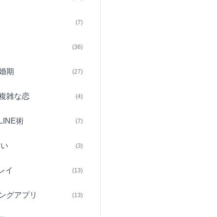
(7)
(36)
婚期
(27)
複雑な恋
(4)
INE術
(7)
占い
(3)
レイ
(13)
ングアプリ
(13)