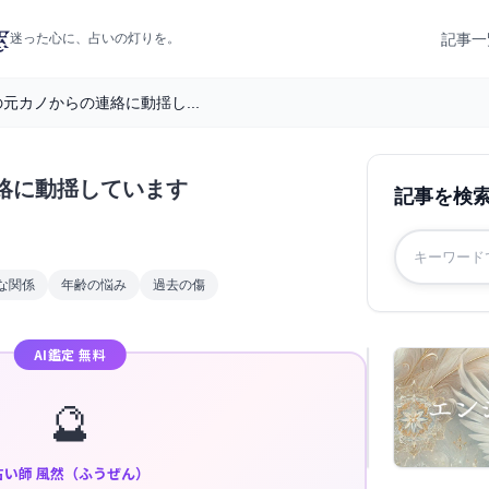
記事一
迷った心に、占いの灯りを。
元カノからの連絡に動揺し...
絡に動揺しています
記事を検
な関係
年齢の悩み
過去の傷
AI鑑定 無料
🔮
占い師 風然（ふうぜん）