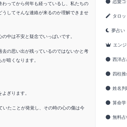
恋愛コ
終わってから何年も経っているし、私たちの
どうしてそんな連絡が来るのか理解できませ
タロッ
夢占い
心の中は不安と疑念でいっぱいです。
エンジ
過去の思い出が残っているのではないかと考
西洋占
ちが暗くなります。
四柱推
姓名判
をよぎります。
算命学
していたことが発覚し、その時の心の傷は今
無料占