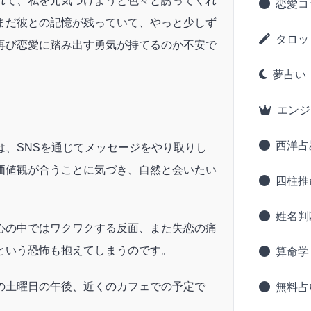
れて、私を元気づけようと色々と誘ってくれ
恋愛コ
まだ彼との記憶が残っていて、やっと少しず
タロッ
再び恋愛に踏み出す勇気が持てるのか不安で
夢占い
エンジ
西洋占
は、SNSを通じてメッセージをやり取りし
価値観が合うことに気づき、自然と会いたい
四柱推
。
姓名判
心の中ではワクワクする反面、また失恋の痛
という恐怖も抱えてしまうのです。
算命学
の土曜日の午後、近くのカフェでの予定で
無料占