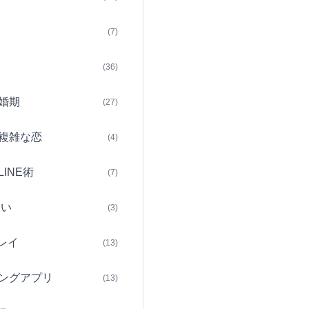
(7)
(36)
婚期
(27)
複雑な恋
(4)
INE術
(7)
占い
(3)
レイ
(13)
ングアプリ
(13)