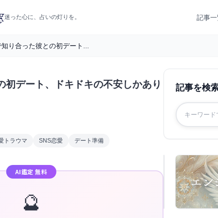
記事一
迷った心に、占いの灯りを。
で知り合った彼との初デート...
との初デート、ドキドキの不安しかあり
記事を検
愛トラウマ
SNS恋愛
デート準備
AI鑑定 無料
🔮