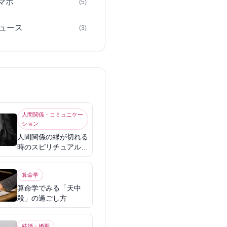
スマホ
(5)
ュース
(3)
人間関係・コミュニケー
ション
人間関係の縁が切れる
時のスピリチュアル意
味
算命学
算命学でみる「天中
殺」の過ごし方
結婚・婚期