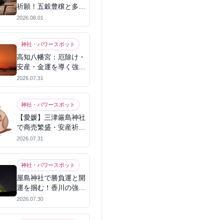
祈願！五穀豊穣と多幸
を呼ぶパワースポット
2026.08.01
神社・パワースポット
高知八幡宮：厄除け・
安産・金運を導く強力
パワースポット
2026.07.31
神社・パワースポット
【愛媛】三津厳島神社
で商売繁盛・安産祈
願！宗像三女神のパワ
2026.07.31
ーを授かる
神社・パワースポット
屋島神社で勝負運と開
運を掴む！香川の強力
パワースポット
2026.07.30