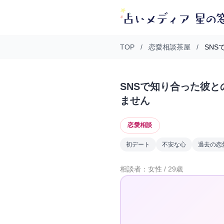
TOP
/
恋愛相談茶屋
/
SNS
SNSで知り合った彼
ません
恋愛相談
初デート
不安な心
過去の恋
相談者：女性 / 29歳