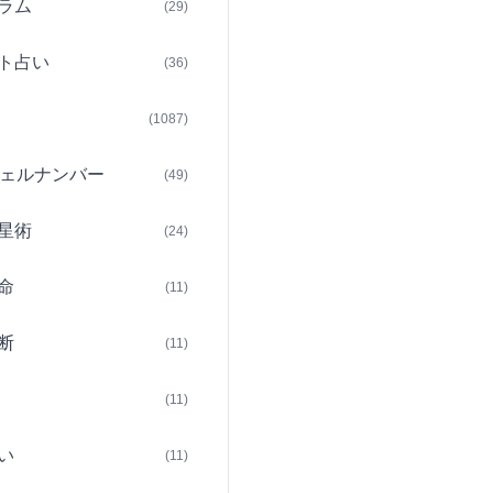
ラム
(29)
ト占い
(36)
(1087)
ェルナンバー
(49)
星術
(24)
命
(11)
断
(11)
(11)
い
(11)