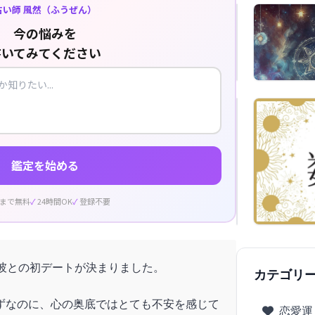
占い師 風然（ふうぜん）
今の悩みを
書いてみてください
鑑定を始める
回まで無料
24時間OK
登録不要
た彼との初デートが決まりました。
カテゴリ
ずなのに、心の奥底ではとても不安を感じて
恋愛運