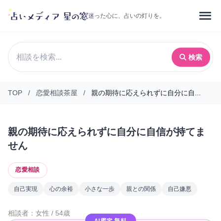
迷った心に、占いの灯りを。
検索
TOP
/
恋愛相談茶屋
/
親の期待に応えられずに自分に自...
親の期待に応えられずに自分に自信が持てま
せん
恋愛相談
自己実現
心の余裕
小さな一歩
親との関係
自己嫌悪
相談者：女性 / 54歳
AI鑑定 無料