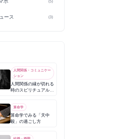
スマホ
(5)
ュース
(3)
人間関係・コミュニケー
ション
人間関係の縁が切れる
時のスピリチュアル意
味
算命学
算命学でみる「天中
殺」の過ごし方
結婚・婚期