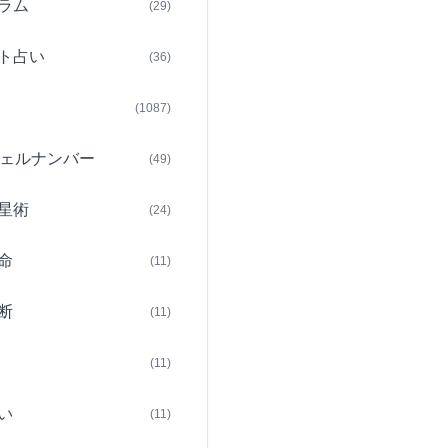
ラム
(29)
ト占い
(36)
(1087)
ェルナンバー
(49)
星術
(24)
命
(11)
断
(11)
(11)
い
(11)