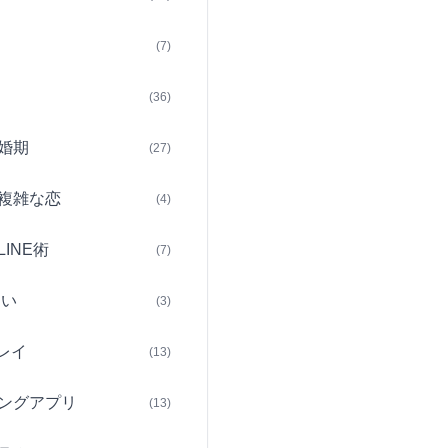
(7)
(36)
婚期
(27)
複雑な恋
(4)
INE術
(7)
占い
(3)
レイ
(13)
ングアプリ
(13)