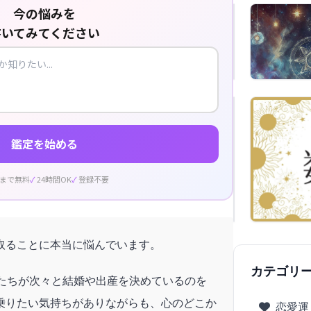
今の悩みを
書いてみてください
鑑定を始める
回まで無料
24時間OK
登録不要
取ることに本当に悩んでいます。
カテゴリ
人たちが次々と結婚や出産を決めているのを
乗りたい気持ちがありながらも、心のどこか
恋愛運