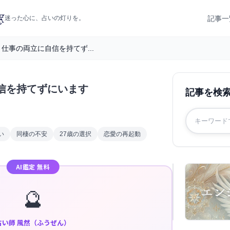
記事一
迷った心に、占いの灯りを。
仕事の両立に自信を持てず...
信を持てずにいます
記事を検
い
同棲の不安
27歳の選択
恋愛の再起動
AI鑑定 無料
🔮
占い師 風然（ふうぜん）