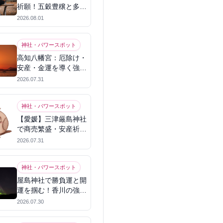
祈願！五穀豊穣と多幸
を呼ぶパワースポット
2026.08.01
神社・パワースポット
高知八幡宮：厄除け・
安産・金運を導く強力
パワースポット
2026.07.31
神社・パワースポット
【愛媛】三津厳島神社
で商売繁盛・安産祈
願！宗像三女神のパワ
2026.07.31
ーを授かる
神社・パワースポット
屋島神社で勝負運と開
運を掴む！香川の強力
パワースポット
2026.07.30