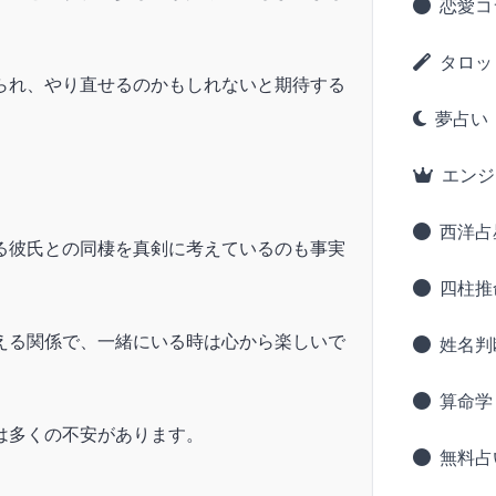
恋愛コ
タロッ
られ、やり直せるのかもしれないと期待する
夢占い
エンジ
西洋占
る彼氏との同棲を真剣に考えているのも事実
四柱推
える関係で、一緒にいる時は心から楽しいで
姓名判
算命学
は多くの不安があります。
無料占