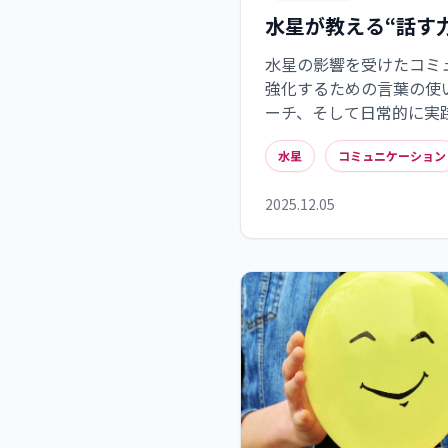
水星が教える“話す
水星の影響を受けたコミ
強化するための言葉の使
ーチ、そして日常的に実
す。これらの知識を活か
水星
コミュニケーション
ィブな縁を引き寄せるこ
2025.12.05