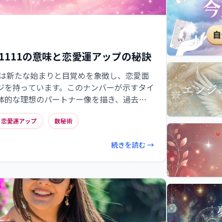
1111の意味と恋愛運アップの秘訣
1は新たな始まりと目覚めを象徴し、恋愛面
ジを持っています。このナンバーが示すタイ
体的な理想のパートナー像を描き、過去の
果的です。数秘術的には「4」に還元される
恋愛運アップ
数秘術
パスナンバーを持つ人との相性が良いとされ
11分間の瞑想やアファメーション、クリス
続きを読む →
な開運習慣を取り入れることで、恋愛運アッ