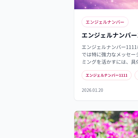
エンジェルナンバー
エンジェルナンバー
エンジェルナンバー111
では特に強力なメッセー
ミングを活かすには、具
執着を手放す思考法が効
エンジェルナンバー1111
1111は、特定のライフ
ています。日常生活では
2026.01.20
タルの活用など、具体的
プにつながるでしょう。