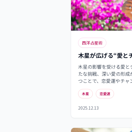
西洋占星術
木星が広げる“愛と
木星の影響を受ける愛と
たな挑戦、深い愛の形成
つことで、恋愛運やチャ
ポジティブな思考を心が
木星
恋愛運
ましょう。
2025.12.13