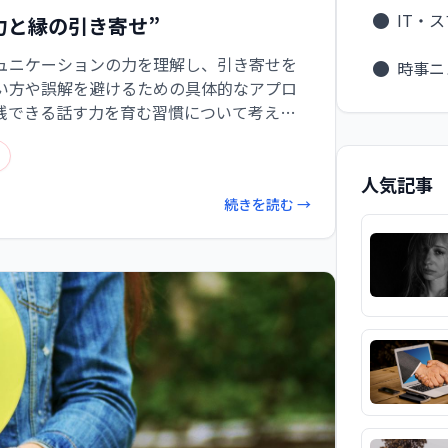
IT・
力と縁の引き寄せ”
ュニケーションの力を理解し、引き寄せを
時事ニ
い方や誤解を避けるための具体的なアプロ
践できる話す力を育む習慣について考えま
すことで、より良い人間関係を築き、ポジテ
とができるでしょう。
人気記事
続きを読む →