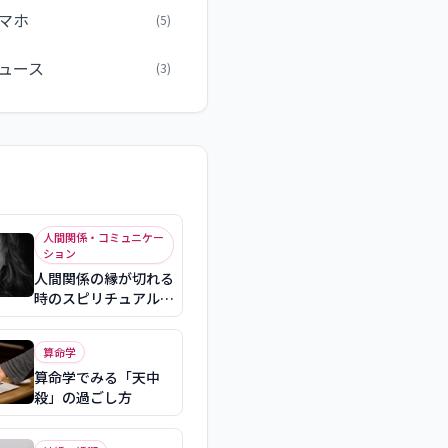
スマホ
(5)
ュース
(3)
人間関係・コミュニケー
ション
人間関係の縁が切れる
時のスピリチュアル意
味
算命学
算命学でみる「天中
殺」の過ごし方