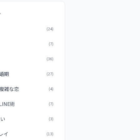
ー
(24)
(7)
(36)
婚期
(27)
複雑な恋
(4)
INE術
(7)
占い
(3)
レイ
(13)