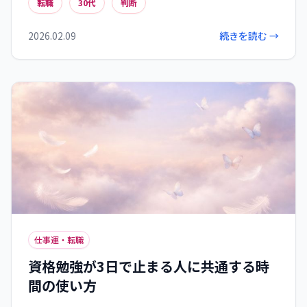
転職
30代
判断
客観的に把握することでキャリア判断の精度を高
められます。さらに心の満足度も数値化すること
2026.02.09
続きを読む →
で、感情と理性のバランスの取れた意思決定がで
きるようになります。
仕事運・転職
資格勉強が3日で止まる人に共通する時
間の使い方