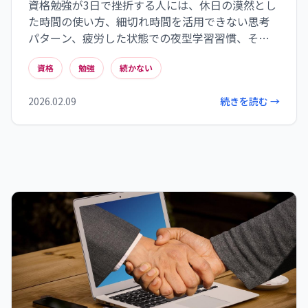
資格勉強が3日で挫折する人には、休日の漠然とし
た時間の使い方、細切れ時間を活用できない思考
パターン、疲労した状態での夜型学習習慣、そし
て完璧主義的な学習記録という共通点があります。
資格
勉強
続かない
これらの問題を解決するには、具体的な時間枠の
設定、短時間でも積み重ねる学習習慣の確立、体
2026.02.09
続きを読む →
調と相性のよい時間帯での学習、そして小さな成
果を認める柔軟な記録方法が効果的です。