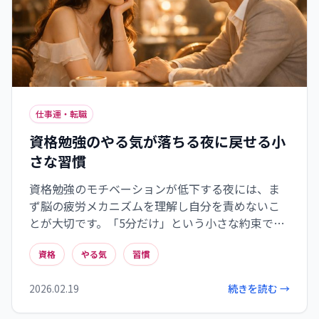
仕事運・転職
資格勉強のやる気が落ちる夜に戻せる小
さな習慣
資格勉強のモチベーションが低下する夜には、ま
ず脳の疲労メカニズムを理解し自分を責めないこ
とが大切です。「5分だけ」という小さな約束で始
める儀式を設け、誘惑と摩擦をゼロにした学習環
資格
やる気
習慣
境を整えましょう。さらに、次回の学習への橋渡
しとなる「学習前メモ」を残す習慣が、継続的な
2026.02.19
続きを読む →
学習をサポートします。これらの小さな習慣が、夜
の微弱なやる気を最大限に活かし、資格取得への