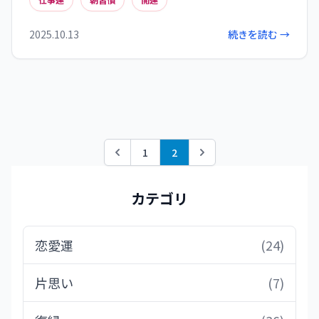
を口にする習慣や計画立て、軽い運動、情報収集
などの朝習慣が職場での評価を高めます。また、朝
2025.10.13
続きを読む →
の部屋の整え方も重要で、光と空気の入れ替え、
水回りの清潔さ、寝具の整理、玄関の掃除が金運
と仕事運を引き寄せます。多くの成功者が実践して
いる「朝の5分間儀式」は、目標の視覚化、深呼吸
と姿勢矯正、感謝のリスト作成、肯定的な言葉の
唱和、行動計画の確認から成り、短時間でも大き
な効果をもたらします。
1
2
Previous
Next
カテゴリ
恋愛運
(24)
片思い
(7)