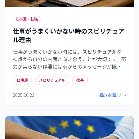
仕事運・転職
仕事がうまくいかない時のスピリチュア
ル理由
仕事がうまくいかない時には、スピリチュアルな
視点から自分の内面と向き合うことが大切です。努
力が実らない停滞には魂からのメッセージが隠さ
れており、エネルギーブロックが職場での不調和
仕事運
スピリチュアル
改善
を生み出していることもあります。本当の天職との
出会いは魂の成長を促し、日常の小さな習慣を通
2025.10.23
続きを読む →
じて波動を高めることで仕事運は好転していきま
す。内なる声に耳を傾け、自分らしい道を歩むこと
が、最終的には充実したキャリアへとつながるで
しょう。