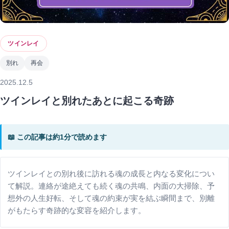
ツインレイ
別れ
再会
2025.12.5
ツインレイと別れたあとに起こる奇跡
📖 この記事は約1分で読めます
ツインレイとの別れ後に訪れる魂の成長と内なる変化につい
て解説。連絡が途絶えても続く魂の共鳴、内面の大掃除、予
想外の人生好転、そして魂の約束が実を結ぶ瞬間まで、別離
がもたらす奇跡的な変容を紹介します。