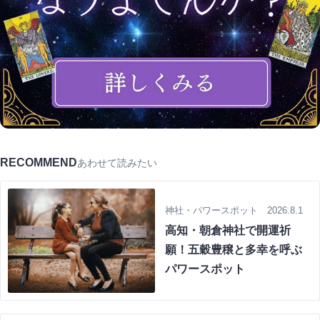
RECOMMEND
あわせて読みたい
神社・パワースポット 2026.8.1
高知・朝倉神社で開運祈
願！五穀豊穣と多幸を呼ぶ
パワースポット