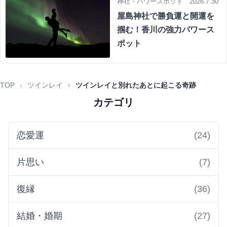
神社・パワースポット 2026.7.30
屋島神社で勝負運と開運を
掴む！香川の強力パワース
ポット
TOP
ツインレイ
ツインレイと別れたあとに起こる奇跡
カテゴリ
恋愛運
(24)
片思い
(7)
復縁
(36)
結婚・婚期
(27)