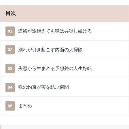
目次
連絡が途絶えても魂は共鳴し続ける
01
別れが引き起こす内面の大掃除
02
失恋から生まれる予想外の人生好転
03
魂の約束が実を結ぶ瞬間
04
まとめ
05