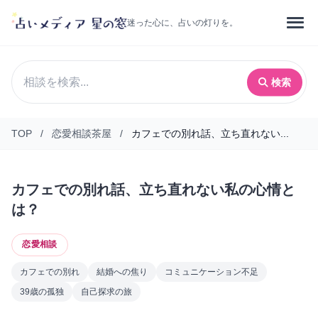
迷った心に、占いの灯りを。
検索
TOP
/
恋愛相談茶屋
/
カフェでの別れ話、立ち直れない...
カフェでの別れ話、立ち直れない私の心情と
は？
恋愛相談
カフェでの別れ
結婚への焦り
コミュニケーション不足
39歳の孤独
自己探求の旅