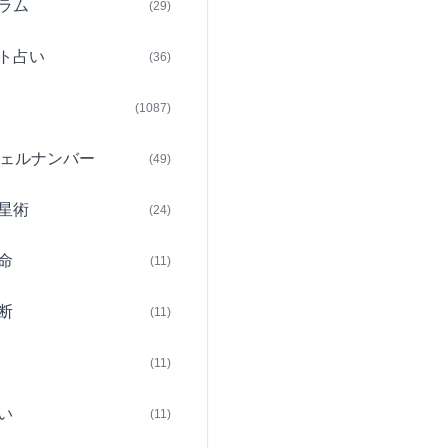
ラム
(29)
ト占い
(36)
(1087)
ェルナンバー
(49)
星術
(24)
命
(11)
断
(11)
(11)
い
(11)