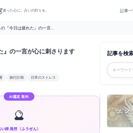
記事一
迷った心に、占いの灯りを。
の『今日は疲れた』の一言...
た』の一言が心に刺さります
記事を検
護
旅行計画
日常のストレス
AI鑑定 無料
🔮
占い師 風然（ふうぜん）