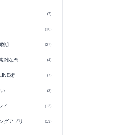
(7)
(36)
婚期
(27)
複雑な恋
(4)
INE術
(7)
占い
(3)
レイ
(13)
ングアプリ
(13)