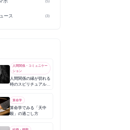
スマホ
(5)
ュース
(3)
人間関係・コミュニケー
ション
人間関係の縁が切れる
時のスピリチュアル意
味
算命学
算命学でみる「天中
殺」の過ごし方
結婚・婚期