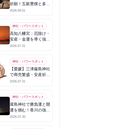
祈願！五穀豊穣と多幸
を呼ぶパワースポット
2026.08.01
神社・パワースポット
高知八幡宮：厄除け・
安産・金運を導く強力
パワースポット
2026.07.31
神社・パワースポット
【愛媛】三津厳島神社
で商売繁盛・安産祈
願！宗像三女神のパワ
2026.07.31
ーを授かる
神社・パワースポット
屋島神社で勝負運と開
運を掴む！香川の強力
パワースポット
2026.07.30