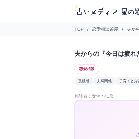
TOP
/
恋愛相談茶屋
/
夫から
夫からの『今日は疲れ
恋愛相談
孤独感
夫婦関係
子育てと介
相談者：女性 / 41歳