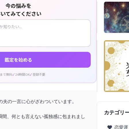
今の悩みを
書いてみてください
鑑定を始める
回まで無料
24時間OK
登録不要
近の夫の一言に心がざわついています。
カテゴリ
瞬間、何とも言えない孤独感に包まれまし
恋愛運