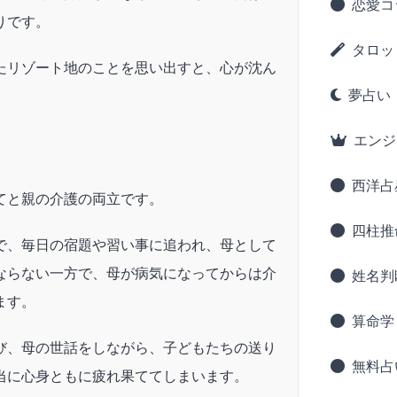
恋愛コ
りです。
タロッ
たリゾート地のことを思い出すと、心が沈ん
夢占い
エンジ
西洋占
てと親の介護の両立です。
四柱推
で、毎日の宿題や習い事に追われ、母として
ならない一方で、母が病気になってからは介
姓名判
ます。
算命学
び、母の世話をしながら、子どもたちの送り
無料占
当に心身ともに疲れ果ててしまいます。