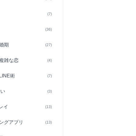
(7)
(36)
婚期
(27)
複雑な恋
(4)
INE術
(7)
占い
(3)
レイ
(13)
ングアプリ
(13)