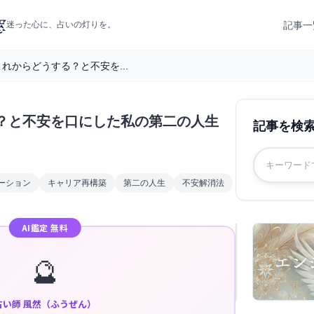
記事一
迷った心に、占いの灯りを。
れからどうする？と不安を...
？と不安を口にした私の第二の人生
記事を検
ーション
キャリア再構築
第二の人生
不安解消法
AI鑑定 無料
🔮
占い師 風然（ふうぜん）