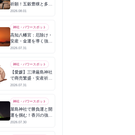
祈願！五穀豊穣と多幸
を呼ぶパワースポット
2026.08.01
神社・パワースポット
高知八幡宮：厄除け・
安産・金運を導く強力
パワースポット
2026.07.31
神社・パワースポット
【愛媛】三津厳島神社
で商売繁盛・安産祈
願！宗像三女神のパワ
2026.07.31
ーを授かる
神社・パワースポット
屋島神社で勝負運と開
運を掴む！香川の強力
パワースポット
2026.07.30