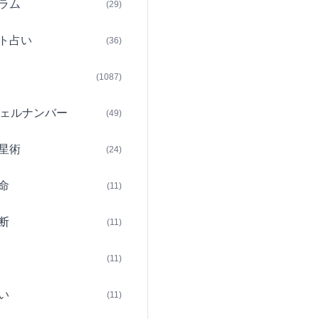
ラム
(29)
ト占い
(36)
(1087)
ェルナンバー
(49)
星術
(24)
命
(11)
断
(11)
(11)
い
(11)