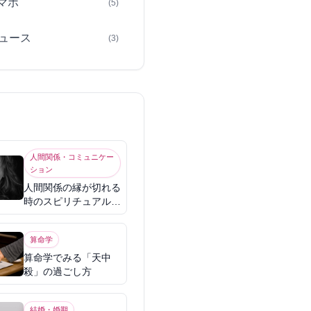
スマホ
(5)
ュース
(3)
人間関係・コミュニケー
ション
人間関係の縁が切れる
時のスピリチュアル意
味
算命学
算命学でみる「天中
殺」の過ごし方
結婚・婚期