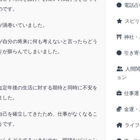
電話占
のです。
スピリ
が渦巻いていました。
神社・
が自分の将来に何も考えないと言ったらどう
りが膨らんでしまいました。
引き寄
人間
ョン
は定年後の生活に対する期待と同時に不安を
仕事運
ました。
金運・
自己を確立してきたため、仕事がなくなるこ
うです。
ライフ