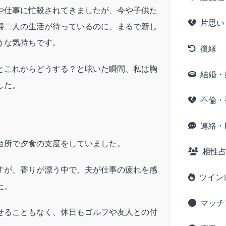
や仕事に忙殺されてきましたが、今や子供た
片思い
婦二人の生活が待っているのに、まるで新し
うな気持ちです。
復縁
とこれからどうする？と呟いた瞬間、私は胸
結婚・
した。
不倫・
連絡・L
台所で夕食の支度をしていました。
相性
すが、香りが漂う中で、夫が仕事の疲れを感
ツイン
た。
マッチ
せることもなく、休日もゴルフや友人との付