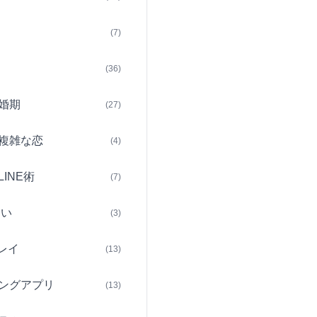
(7)
(36)
婚期
(27)
複雑な恋
(4)
INE術
(7)
占い
(3)
レイ
(13)
ングアプリ
(13)