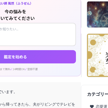
占い師 風然（ふうぜん）
今の悩みを
書いてみてください
鑑定を始める
回まで無料
24時間OK
登録不要
でいます。
カテゴリ
から帰ってきたら、夫がリビングでテレビを
恋愛運