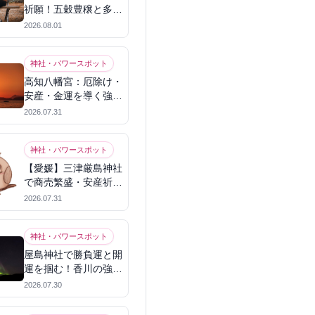
祈願！五穀豊穣と多幸
を呼ぶパワースポット
2026.08.01
神社・パワースポット
高知八幡宮：厄除け・
安産・金運を導く強力
パワースポット
2026.07.31
神社・パワースポット
【愛媛】三津厳島神社
で商売繁盛・安産祈
願！宗像三女神のパワ
2026.07.31
ーを授かる
神社・パワースポット
屋島神社で勝負運と開
運を掴む！香川の強力
パワースポット
2026.07.30