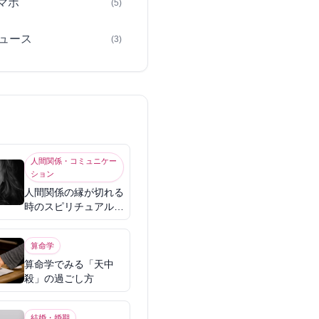
スマホ
(5)
ュース
(3)
人間関係・コミュニケー
ション
人間関係の縁が切れる
時のスピリチュアル意
味
算命学
算命学でみる「天中
殺」の過ごし方
結婚・婚期