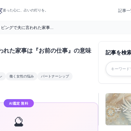
記事一
迷った心に、占いの灯りを。
ビングで夫に言われた家事...
われた家事は『お前の仕事』の意味
記事を検
ン
働く女性の悩み
パートナーシップ
AI鑑定 無料
🔮