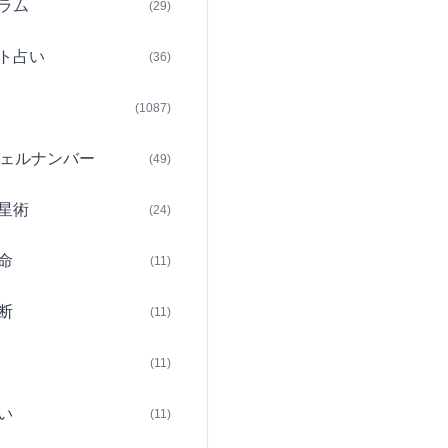
ラム
(29)
ト占い
(36)
(1087)
ェルナンバー
(49)
星術
(24)
命
(11)
断
(11)
(11)
い
(11)