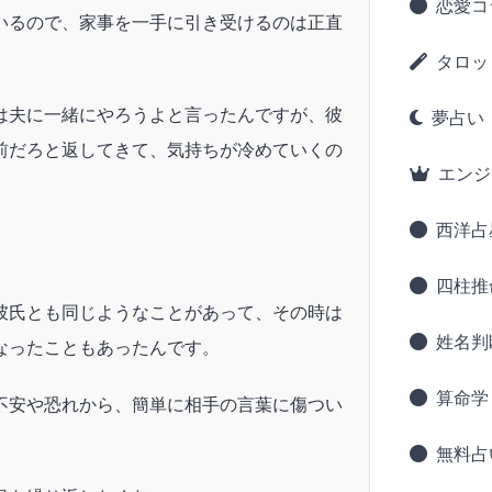
恋愛コ
いるので、家事を一手に引き受けるのは正直
タロッ
は夫に一緒にやろうよと言ったんですが、彼
夢占い
前だろと返してきて、気持ちが冷めていくの
エンジ
西洋占
四柱推
彼氏とも同じようなことがあって、その時は
姓名判
なったこともあったんです。
算命学
不安や恐れから、簡単に相手の言葉に傷つい
無料占