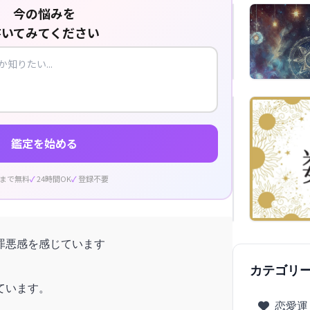
今の悩みを
書いてみてください
鑑定を始める
回まで無料
24時間OK
登録不要
罪悪感を感じています
カテゴリ
ています。
恋愛運