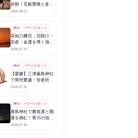
祈願！五穀豊穣と多幸
を呼ぶパワースポット
2026.08.01
神社・パワースポット
高知八幡宮：厄除け・
安産・金運を導く強力
パワースポット
2026.07.31
神社・パワースポット
【愛媛】三津厳島神社
で商売繁盛・安産祈
願！宗像三女神のパワ
2026.07.31
ーを授かる
神社・パワースポット
屋島神社で勝負運と開
運を掴む！香川の強力
パワースポット
2026.07.30