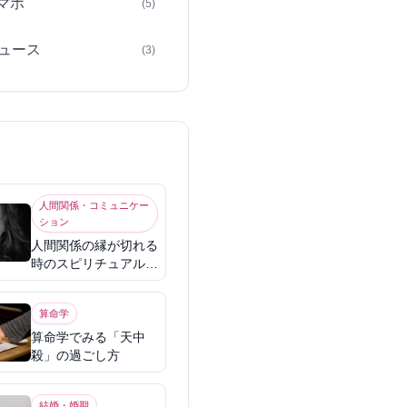
スマホ
(5)
ュース
(3)
人間関係・コミュニケー
ション
人間関係の縁が切れる
時のスピリチュアル意
味
算命学
算命学でみる「天中
殺」の過ごし方
結婚・婚期