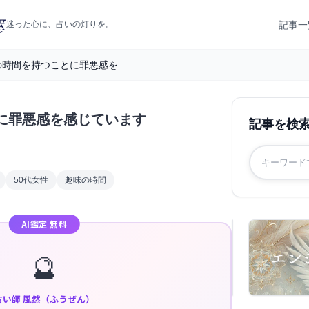
記事一
迷った心に、占いの灯りを。
時間を持つことに罪悪感を...
に罪悪感を感じています
記事を検
50代女性
趣味の時間
AI鑑定 無料
🔮
占い師 風然（ふうぜん）