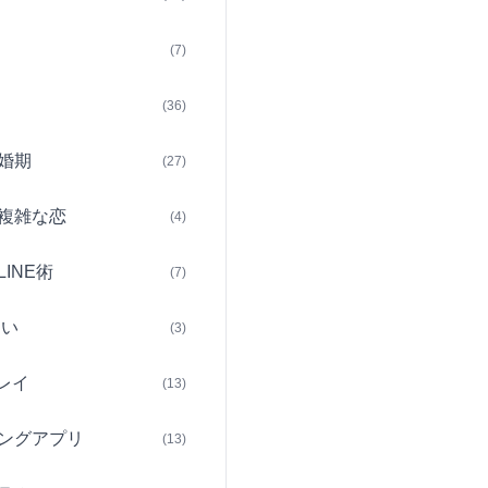
(7)
(36)
婚期
(27)
複雑な恋
(4)
INE術
(7)
占い
(3)
レイ
(13)
ングアプリ
(13)