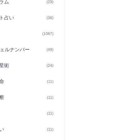
ラム
(29)
ト占い
(36)
(1087)
ェルナンバー
(49)
星術
(24)
命
(11)
断
(11)
(11)
い
(11)