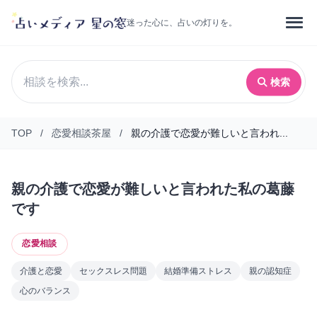
迷った心に、占いの灯りを。
検索
TOP
/
恋愛相談茶屋
/
親の介護で恋愛が難しいと言われ...
親の介護で恋愛が難しいと言われた私の葛藤
です
恋愛相談
介護と恋愛
セックスレス問題
結婚準備ストレス
親の認知症
心のバランス