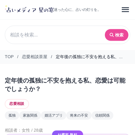
迷った心に、占いの灯りを。
検索
TOP
/
恋愛相談茶屋
/
定年後の孤独に不安を抱える私、...
定年後の孤独に不安を抱える私、恋愛は可能
でしょうか？
恋愛相談
孤独
家族関係
婚活アプリ
将来の不安
信頼関係
相談者：女性 / 28歳
AI鑑定 無料