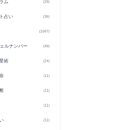
ラム
(29)
ト占い
(36)
(1087)
ェルナンバー
(49)
星術
(24)
命
(11)
断
(11)
(11)
い
(11)