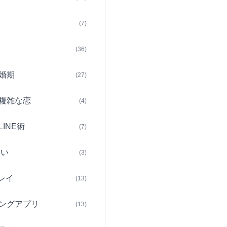
(7)
(36)
婚期
(27)
複雑な恋
(4)
INE術
(7)
占い
(3)
レイ
(13)
ングアプリ
(13)