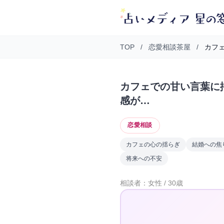
TOP
/
恋愛相談茶屋
/
カフェ
カフェでの甘い言葉に
感が…
恋愛相談
カフェの心の揺らぎ
結婚への焦
将来への不安
相談者：女性 / 30歳