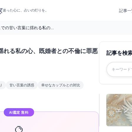
記事一
迷った心に、占いの灯りを。
での甘い言葉に揺れる私の...
揺れる私の心、既婚者との不倫に罪悪
記事を検
り
甘い言葉の誘惑
幸せなカップルとの対比
AI鑑定 無料
🔮