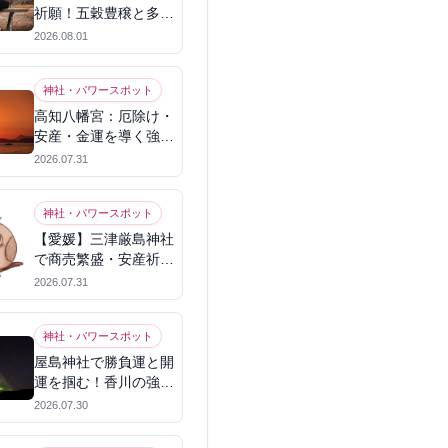
祈願！五穀豊穣と多幸
を呼ぶパワースポット
2026.08.01
神社・パワースポット
高知八幡宮：厄除け・
安産・金運を導く強力
パワースポット
2026.07.31
神社・パワースポット
【愛媛】三津厳島神社
で商売繁盛・安産祈
願！宗像三女神のパワ
2026.07.31
ーを授かる
神社・パワースポット
屋島神社で勝負運と開
運を掴む！香川の強力
パワースポット
2026.07.30