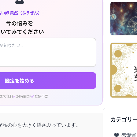
占い師 風然（ふうぜん）
今の悩みを
書いてみてください
鑑定を始める
回まで無料
24時間OK
登録不要
カテゴリ
が私の心を大きく揺さぶっています。
恋愛運