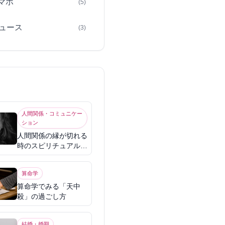
スマホ
(5)
ュース
(3)
人間関係・コミュニケー
ション
人間関係の縁が切れる
時のスピリチュアル意
味
算命学
算命学でみる「天中
殺」の過ごし方
結婚・婚期