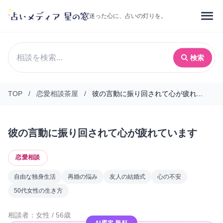
迷った心に、占いの灯りを。
検索
TOP
/
恋愛相談茶屋
/
彼の言動に振り回されて心が疲れ...
彼の言動に振り回されて心が疲れています
恋愛相談
自由な独身生活
再婚の悩み
友人の結婚式
心の不安
50代女性の生き方
相談者：女性 / 56歳
AI鑑定 無料