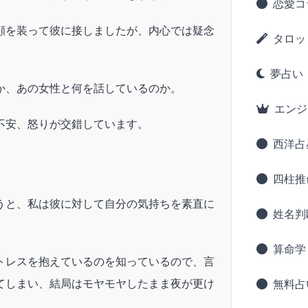
恋愛コ
顔を装って彼に接しましたが、内心では疑念
タロッ
夢占い
か、あの女性と何を話しているのか。
エンジ
不安、怒りが交錯しています。
西洋占
四柱推
うと、私は彼に対して自分の気持ちを素直に
姓名判
算命学
トレスを抱えているのを知っているので、言
てしまい、結局はモヤモヤしたまま夜が更け
無料占