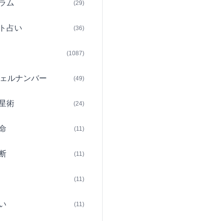
ラム
(29)
ト占い
(36)
(1087)
ェルナンバー
(49)
星術
(24)
命
(11)
断
(11)
(11)
い
(11)