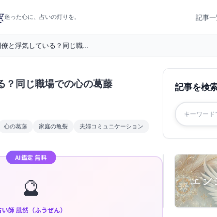
記事一
迷った心に、占いの灯りを。
僚と浮気している？同じ職...
る？同じ職場での心の葛藤
記事を検
心の葛藤
家庭の亀裂
夫婦コミュニケーション
AI鑑定 無料
🔮
占い師 風然（ふうぜん）