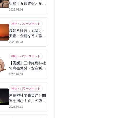
祈願！五穀豊穣と多幸
を呼ぶパワースポット
2026.08.01
神社・パワースポット
高知八幡宮：厄除け・
安産・金運を導く強力
パワースポット
2026.07.31
神社・パワースポット
【愛媛】三津厳島神社
で商売繁盛・安産祈
願！宗像三女神のパワ
2026.07.31
ーを授かる
神社・パワースポット
屋島神社で勝負運と開
運を掴む！香川の強力
パワースポット
2026.07.30