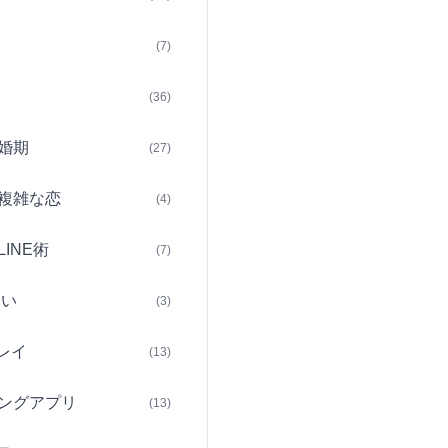
(7)
(36)
婚期
(27)
複雑な恋
(4)
INE術
(7)
占い
(3)
レイ
(13)
ングアプリ
(13)