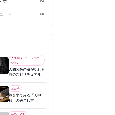
スマホ
(5)
ュース
(3)
人間関係・コミュニケー
ション
人間関係の縁が切れる
時のスピリチュアル意
味
算命学
算命学でみる「天中
殺」の過ごし方
結婚・婚期