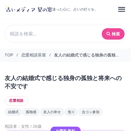
迷った心に、占いの灯りを。
検索
TOP
/
恋愛相談茶屋
/
友人の結婚式で感じる独身の孤独...
友人の結婚式で感じる独身の孤独と将来への
不安です
恋愛相談
結婚式
孤独感
友人の幸せ
焦り
合コン参加
相談者：女性 / 26歳
AI鑑定 無料