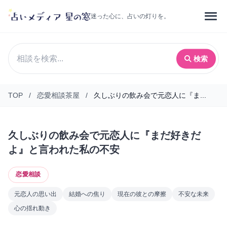
迷った心に、占いの灯りを。
検索
TOP
/
恋愛相談茶屋
/
久しぶりの飲み会で元恋人に『ま...
久しぶりの飲み会で元恋人に『まだ好きだ
よ』と言われた私の不安
恋愛相談
元恋人の思い出
結婚への焦り
現在の彼との摩擦
不安な未来
心の揺れ動き