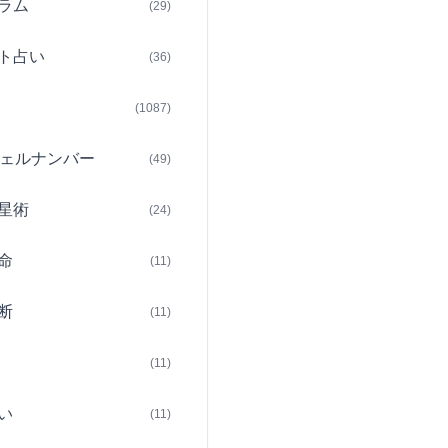
ラム
(29)
ト占い
(36)
(1087)
ェルナンバー
(49)
星術
(24)
命
(11)
断
(11)
(11)
い
(11)