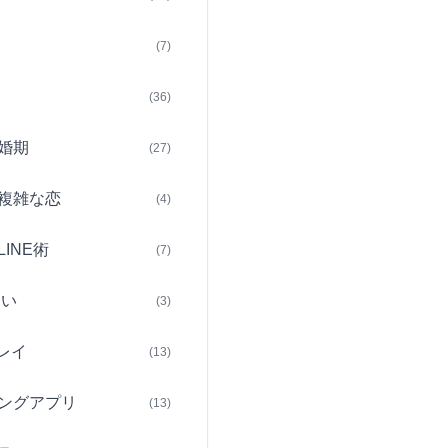
(7)
(36)
婚期
(27)
複雑な恋
(4)
INE術
(7)
占い
(3)
レイ
(13)
ングアプリ
(13)