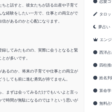
恋愛コ
たちと話すと、彼女たちが語る出産や子育て
んな経験をしたい一方で、仕事との両立がで
タロッ
自信があるのかと心配になります。
夢占い
エンジ
登録してみたものの、実際に会うとなると緊
西洋占
ことが多いです。
四柱推
があるのか、将来の子育てや仕事との両立が
姓名判
どうしても前に進む勇気が持てません。
算命学
ら、まずは会ってみるだけでもいいよと言っ
かで時間が無駄になるのでは？という思いが
無料占