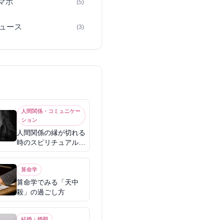
スマホ
(5)
ュース
(3)
人間関係・コミュニケー
ション
人間関係の縁が切れる
時のスピリチュアル意
味
算命学
算命学でみる「天中
殺」の過ごし方
結婚・婚期