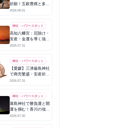
祈願！五穀豊穣と多幸
を呼ぶパワースポット
2026.08.01
神社・パワースポット
高知八幡宮：厄除け・
安産・金運を導く強力
パワースポット
2026.07.31
神社・パワースポット
【愛媛】三津厳島神社
で商売繁盛・安産祈
願！宗像三女神のパワ
2026.07.31
ーを授かる
神社・パワースポット
屋島神社で勝負運と開
運を掴む！香川の強力
パワースポット
2026.07.30