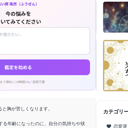
占い師 風然（ふうぜん）
今の悩みを
書いてみてください
鑑定を始める
回まで無料
24時間OK
登録不要
ると胸が苦しくなります。
カテゴリ
識する年齢になったのに、自分の気持ちや状
恋愛運