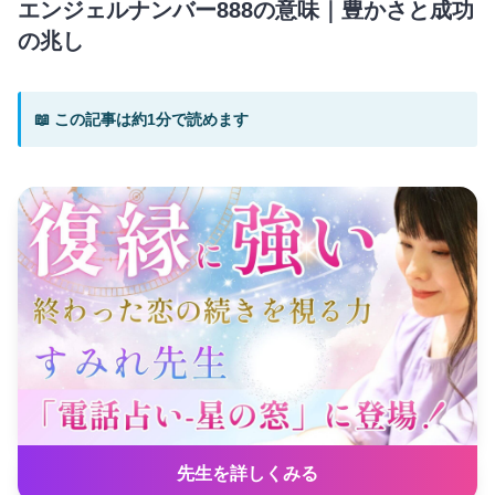
エンジェルナンバー888の意味｜豊かさと成功
の兆し
📖 この記事は約1分で読めます
先生を詳しくみる