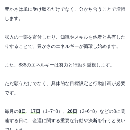
豊かさは単に受け取るだけでなく、分かち合うことで増幅
します。
収入の一部を寄付したり、知識やスキルを他者と共有した
りすることで、豊かさのエネルギーが循環し始めます。
また、888のエネルギーは努力と行動を重視します。
ただ願うだけでなく、具体的な目標設定と行動計画が必要
です。
毎月の
8日
、
17日
（1+7=8）、
26日
（2+6=8）などの8に関
連する日に、金運に関する
重要
な行動や決断を行うと良い
でしょう。