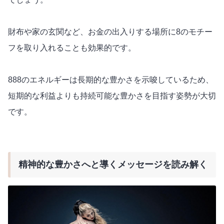
財布や家の玄関など、お金の出入りする場所に8のモチー
フを取り入れることも効果的です。
888のエネルギーは長期的な豊かさを示唆しているため、
短期的な利益よりも持続可能な豊かさを目指す姿勢が大切
です。
精神的な豊かさへと導くメッセージを読み解く