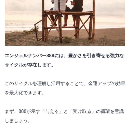
エンジェルナンバー888には、豊かさを引き寄せる強力な
サイクルが存在します。
このサイクルを理解し活用することで、金運アップの
効果
を最大化できます。
まず、888が示す「与える」と「受け取る」の循環を意識
しましょう。