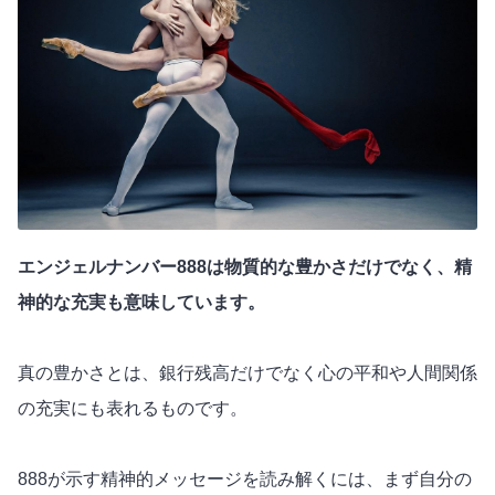
エンジェルナンバー888は物質的な豊かさだけでなく、精
神的な充実も意味しています。
真の豊かさとは、銀行残高だけでなく
心の平和
や人間関係
の充実にも表れるものです。
888が示す精神的メッセージを読み解くには、まず自分の