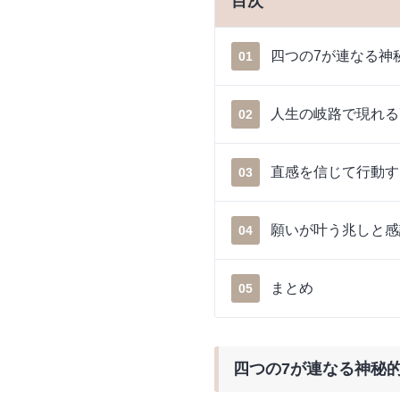
目次
四つの7が連なる神
01
人生の岐路で現れる
02
直感を信じて行動す
03
願いが叶う兆しと感
04
まとめ
05
四つの7が連なる神秘