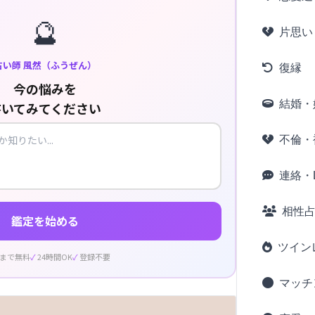
🔮
片思い
占い師 風然（ふうぜん）
復縁
今の悩みを
結婚・
書いてみてください
不倫・
連絡・L
相性
鑑定を始める
ツイン
回まで無料
24時間OK
登録不要
マッチ