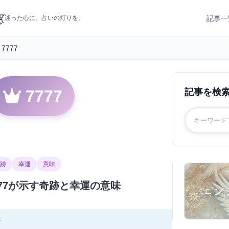
記事一
迷った心に、占いの灯りを。
7777
7777
記事を検
跡
幸運
意味
77が示す奇跡と幸運の意味
す