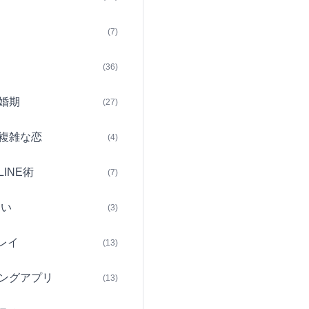
(7)
(36)
婚期
(27)
複雑な恋
(4)
INE術
(7)
占い
(3)
レイ
(13)
ングアプリ
(13)