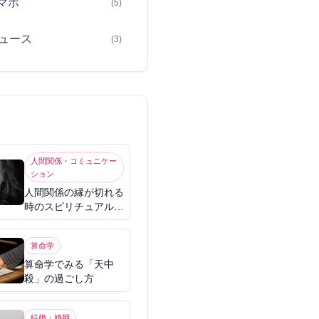
スマホ
(5)
ュース
(3)
人間関係・コミュニケー
ション
人間関係の縁が切れる
時のスピリチュアル意
味
算命学
算命学でみる「天中
殺」の過ごし方
結婚・婚期