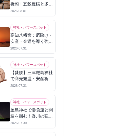
祈願！五穀豊穣と多幸
を呼ぶパワースポット
2026.08.01
神社・パワースポット
高知八幡宮：厄除け・
安産・金運を導く強力
パワースポット
2026.07.31
神社・パワースポット
【愛媛】三津厳島神社
で商売繁盛・安産祈
願！宗像三女神のパワ
2026.07.31
ーを授かる
神社・パワースポット
屋島神社で勝負運と開
運を掴む！香川の強力
パワースポット
2026.07.30